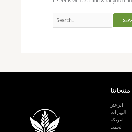
It seems we can’t find what you’re l
منتجاتنا
الزعتر
البهارات
الفريكة
الجميد