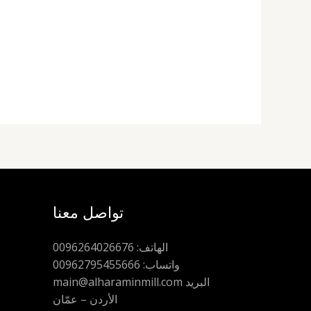
تواصل معنا
الهاتف: 0096264026676
واتساب: 00962795455666
main@alharaminmill.com البريد
الأردن – عمّان