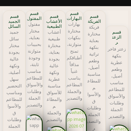
قسم
قسم
قسم
قسم
قسم
البهارات
المفتول
الفريكة
الأعشاب
الجميد
بهارات
مفتول
الطبيعية
السائل
فريكة
مختارة
مختار
أعشاب
جميد
قسم
مختارة
الزعت
بنكهات
بعناية،
طبيعية
سائل
بعناية
ر
متوازنة،
بحبيبات
مختارة
مختار
بنكهة
زعتر فاخر
تمنح
متوازنة
بعناية،
بجودة
تراثية
بنكهة
أطباقكم
وجودة
بجودة
عالية
وطعم
عطرية
مذاقاً
ثابتة،
عالية
ونكهة
أصيل،
وطعم
غنياً
مناسب
ونكهة
أصلية،
مناسبة
أصيل،
يناسب
للمطاعم
عطرية
سهل
للمطاع
مناسب
المطاعم
والأسواق
مناسبة
التحضير
م
للمطاعم
والجملة
وطلبات
للأسواق
ومناسب
والأسوا
والأسواق
والتصدير
الجملة
والمطاع
للمطاعم
ق
وطلبات
والتصدير
م
والأسوا
وطلبات
الجملة
والجملة
ق
الجملة
والتصدير
والتصدير
وطلبات
والتصدي
الجملة
ر