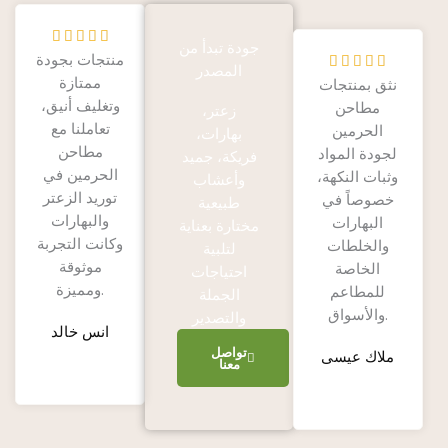
R





جودة تبدأ من
منتجات بجودة
a
R





المصدر
ممتازة
t
نثق بمنتجات
a
وتغليف أنيق،
e
مطاحن
t
زعتر،
تعاملنا مع
d
الحرمين
e
بهارات،
مطاحن
5
لجودة المواد
d
فريكة، جميد
الحرمين في
o
وثبات النكهة،
5
وأعشاب
توريد الزعتر
u
خصوصاً في
o
طبيعية
والبهارات
t
البهارات
u
مختارة بعناية
وكانت التجربة
o
والخلطات
t
لتلبية
موثوقة
f
الخاصة
o
احتياجات
ومميزة.
5
للمطاعم
f
الجملة
والأسواق.
5
والتصدير
انس خالد
تواصل
ملاك عيسى
معنا