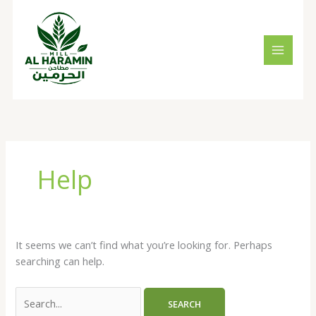
Skip
Search
to
for:
content
Help
It seems we can’t find what you’re looking for. Perhaps
searching can help.